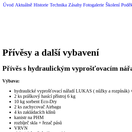
Úvod
Aktuálně
Historie
Technika
Zásahy
Fotogalerie
Školení
Podě
Přívěsy a další vybavení
Přívěs s hydraulickým vyprošťovacím ná
Výbava:
hydraulické vyprošťovací nářadí LUKAS ( nůžky a rozpínák) +
2 ks práškový hasící přístroj 6 kg
10 kg sorbent Eco-Dry
2 ks zachycovač Airbagu
4 ks zakládacích klínů
kanistr na PHM
rozbíječ skla + řezač pásů
VRVN