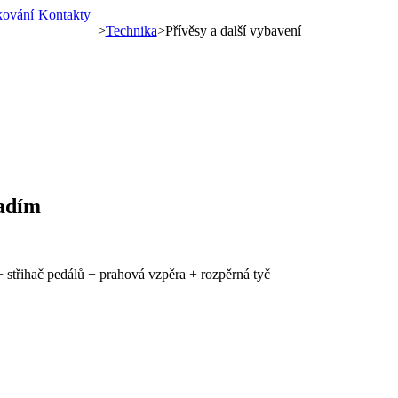
kování
Kontakty
>
Technika
>
Přívěsy a další vybavení
řadím
 střihač pedálů + prahová vzpěra + rozpěrná tyč