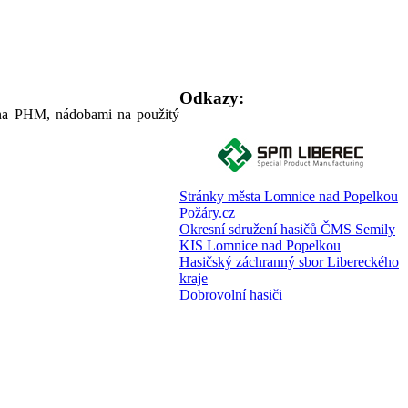
Odkazy:
 na PHM, nádobami na použitý
Stránky města Lomnice nad Popelkou
Požáry.cz
Okresní sdružení hasičů ČMS Semily
KIS Lomnice nad Popelkou
Hasičský záchranný sbor Libereckého
kraje
Dobrovolní hasiči