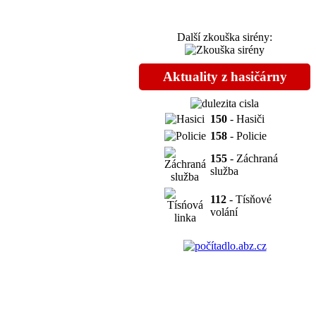
Další zkouška sirény:
Aktuality z hasičárny
150
- Hasiči
158
- Policie
155
- Záchraná
služba
112
- Tísňové
volání