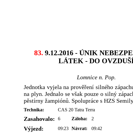
83.
9.12.2016 - ÚNIK NEBEZ
LÁTEK - DO OVZDUŠ
Lomnice n. Pop.
Jednotka vyjela na prověření silného zápac
na plyn. Jednalo se však pouze o silný zápac
pěstírny žampiónů. Spolupráce s HZS Semily
Technika:
CAS 20 Tatra Terra
Zasahovalo:
6
Záloha:
2
Výjezd:
09:23
Návrat:
09:42