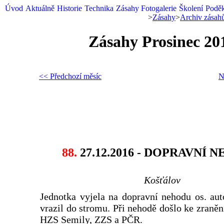
Úvod
Aktuálně
Historie
Technika
Zásahy
Fotogalerie
Školení
Podě
>
Zásahy
>
Archiv zásah
Zásahy Prosinec 20
<< Předchozí měsíc
N
88.
27.12.2016 - DOPRAVNÍ 
Košťálov
Jednotka vyjela na dopravní nehodu os. aut
vrazil do stromu. Při nehodě došlo ke zraněn
HZS Semily, ZZS a PČR.