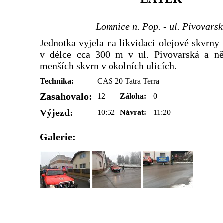
Lomnice n. Pop. - ul. Pivovars
Jednotka vyjela na likvidaci olejové skvrn
v délce cca 300 m v ul. Pivovarská a ně
menších skvrn v okolních ulicích.
Technika:
CAS 20 Tatra Terra
Zasahovalo:
12
Záloha:
0
Výjezd:
10:52
Návrat:
11:20
Galerie: